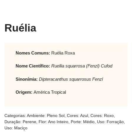
Ruélia
Nomes Comuns:
Ruélia Roxa
Nome Científico:
Ruellia squarrosa (Fenzl) Cufod
Sinonímia:
Dipteracanthus squarrosus Fenzl
Origem:
América Tropical
Categorias:
Ambiente: Pleno Sol
,
Cores: Azul
,
Cores: Roxo
,
Duração: Perene
,
Flor: Ano Inteiro
,
Porte: Médio
,
Uso: Forração
,
Uso: Maciço