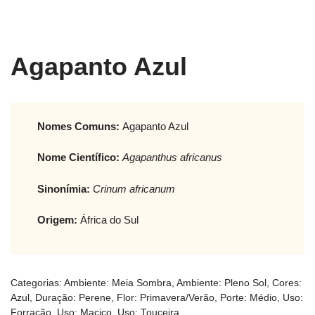
Agapanto Azul
Nomes Comuns:
Agapanto Azul
Nome Científico:
Agapanthus africanus
Sinonímia:
Crinum africanum
Origem:
África do Sul
Categorias:
Ambiente: Meia Sombra
,
Ambiente: Pleno Sol
,
Cores:
Azul
,
Duração: Perene
,
Flor: Primavera/Verão
,
Porte: Médio
,
Uso:
Forração
,
Uso: Maciço
,
Uso: Touceira