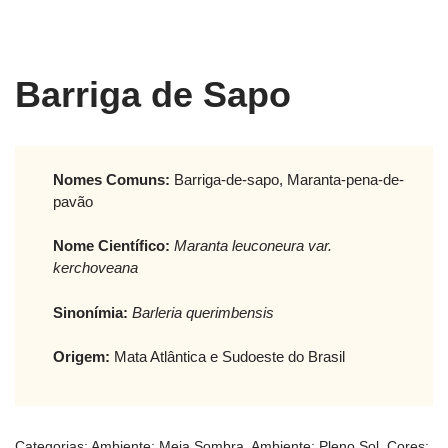
Barriga de Sapo
Nomes Comuns:
Barriga-de-sapo, Maranta-pena-de-
pavão
Nome Científico:
Maranta leuconeura var.
kerchoveana
Sinonímia:
Barleria querimbensis
Origem:
Mata Atlântica e Sudoeste do Brasil
Categorias:
Ambiente: Meia Sombra
,
Ambiente: Pleno Sol
,
Cores: