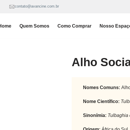
contato@avancine.com.br
Home
Quem Somos
Como Comprar
Nosso Espaç
Alho Socia
Nomes Comuns:
Alho
Nome Científico:
Tulb
Sinonímia:
Tulbaghia
Origem:
África do Sul