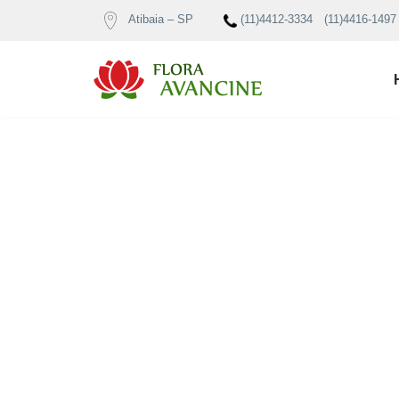
Atibaia – SP
(11)4412-3334
(11)4416-1497
Pular
para
o
conteúdo