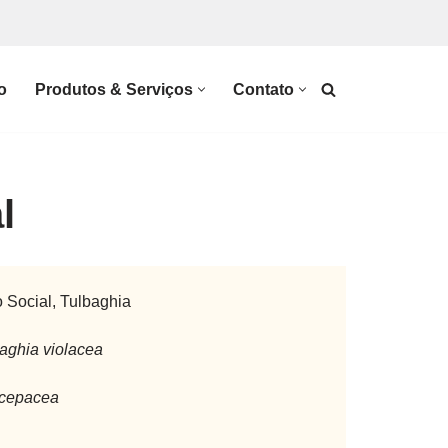
o
Produtos & Serviços
Contato
l
 Social, Tulbaghia
aghia violacea
 cepacea